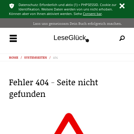
ͳ
Datenschutz: Erforderlich und aktiv (1) = PHPSESSID. Cookie zur
ı
Identifikation. Weitere Daten werden von uns nicht erhoben.
Können aber von Ihnen aktiviert werden. Siehe
Consent bar
.
Lass uns gemeinsam Dein Buch erfolgreich machen.
ř
HOME
/
SYSTEMSEITEN
/
404
Fehler 404 - Seite nicht
gefunden